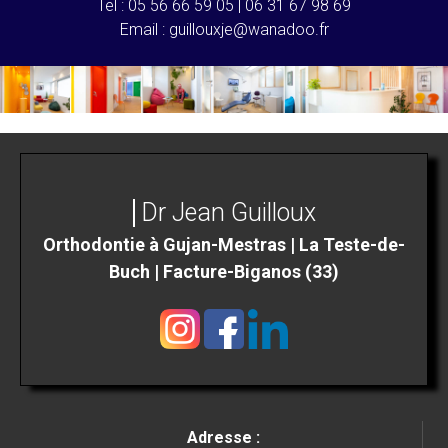
Tel :
05 56 66 59 05
|
06 31 67 98 69
Email :
guillouxje@wanadoo.fr
Dr Jean Guilloux
Orthodontie à Gujan-Mestras | La Teste-de-
Buch | Facture-Biganos (33)
Adresse :